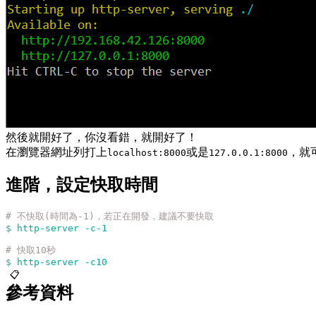
然後就開好了，你沒看錯，就開好了！
在瀏覽器網址列打上
或是
，就
localhost:8000
127.0.0.1:8000
進階，設定快取時間
# 不快取(時間為-1)，若正在開發，建議不要快取
$
 http-server
 -c-1
# 快取10秒
$
 http-server
 -c10
📋
參考資料