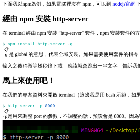
下面我以npm為例，如果電腦裡沒有 npm，可以到
nodejs官網
下
經由 npm 安裝 http-server
在 terminal 經由 npm 安裝 “http-server” 套件，npm 
$
 npm
 install
 http-server
 -g
📋
是 global 的意思，代表全域安裝。如果需要使用套件的指
-g
輸入之後稍微等幾秒鐘下載，應該就會跑出一串文字，告訴我
馬上來使用吧！
在我們的專案資料夾開啟 terminal（這邊我是用 bash 示範，如果是
$
 http-server
 -p
 8000
📋
是用來調整 port 的參數，不調整的話，預設會是 8080。因為我的 
-p