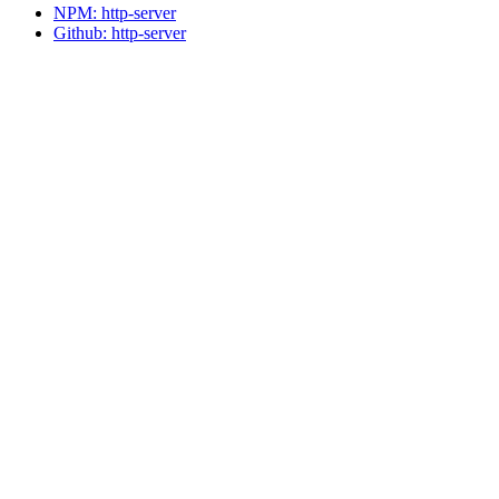
NPM: http-server
Github: http-server