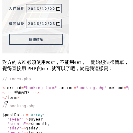
對方的 API 必須使用
，不能用
，一開始想法很簡單，
POST
GET
覺得直接用 PHP 的
就可以了吧，於是我這樣寫：
curl
// index.php
<
form id
=
"booking-form"
 action
=
"booking.php"
 method
=
"po
<!--
 裡面省略 
-->
</
form
>
📋
// booking.php
$postData 
=
 array
(
  "syear"
=>
$syear
,
  "smonth"
=>
$smonth
,
  "sday"
=>
$sday
,
  "eyear"
=>
$eyear
,