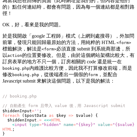
為當我想在回傳的頁面（此時網址是我們的，但內容是他們
的）點任何連結時，都會有問題，因為每一個連結都是相對路
徑！
OK，好，看來是我的問題。
於是我開啟「google 工程師」模式（上網到處搜尋），外加問
前輩，發現只能回歸最原始的方法，用純粹的 HTML
<form>
標籤解決，解法是
必須直接 submit 到系統商那邊，所
<form>
以
的位置要修改。但是，由於這個網站架構比較大，有
action
訂房表單的地方不只一個，訂房相關的 code 還是統一在
內維護比較方便，因此我不打算修改前端，而是
booking.php
修改
，從後端產出一個假的
，並配合
booking.php
form
Javascript submit 來解決這個問題，以下是我的解法：
// booking.php
// 自動產生 form 且帶入 value 後，用 Javascript submit
$hiddenInput
=
''
;
foreach
 ($postData 
as
 $key 
=>
 $value) {
  $hiddenInput
.=
 <<<
HTML
    <
input
 type
=
"hidden"
 name
=
"{$key}"
 value
=
"{$value}"
HTML
;
}