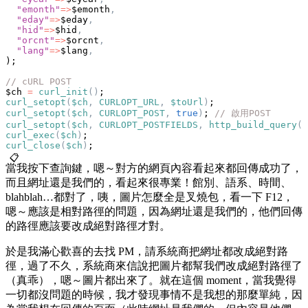
  "emonth"
=>
$emonth
,
  "eday"
=>
$eday
,
  "hid"
=>
$hid
,
  "orcnt"
=>
$orcnt
,
  "lang"
=>
$lang
,
);
// cURL POST
$ch 
=
 curl_init
()
;
curl_setopt
(
$ch
,
 CURLOPT_URL
,
 $toUrl
)
;
curl_setopt
(
$ch
,
 CURLOPT_POST
,
 true
)
; 
// 啟用POST
curl_setopt
(
$ch
,
 CURLOPT_POSTFIELDS
,
 http_build_query
(
$
curl_exec
(
$ch
)
; 
curl_close
(
$ch
)
;
📋
當我按下查詢鍵，嗯～對方的網頁內容看起來都回傳成功了，
而且網址還是我們的，看起來很專業！館別、語系、時間、
blahblah…都對了，咦，圖片怎麼全是叉燒包，看一下 F12，
嗯～應該是相對路徑的問題，因為網址還是我們的，他們回傳
的路徑應該要改成絕對路徑才對。
於是我滿心歡喜的去找 PM，請系統商把網址都改成絕對路
徑，過了不久，系統商來信說把圖片都幫我們改成絕對路徑了
（真乖），嗯～圖片都出來了。就在這個 moment，當我覺得
一切都沒問題的時候，我才發現事情不是我想的那麼單純，因