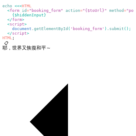
echo
 <<<
HTML
  <
form
 id
=
"booking_form"
 action
=
"{$toUrl}"
 method
=
"pos
    {$hiddenInput}
  </
form
>
  <
script
>
    document
.getElementById
(
'booking_form'
)
.submit
();
  </
script
>
HTML
;
📋
耶，世界又恢復和平～