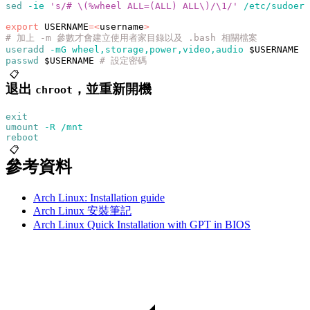
sed
 -ie
 's/# \(%wheel ALL=(ALL) ALL\)/\1/'
 /etc/sudoers
export
 USERNAME
=<
username
>
# 加上 -m 參數才會建立使用者家目錄以及 .bash 相關檔案
useradd
 -mG
 wheel,storage,power,video,audio
 $USERNAME
passwd
 $USERNAME 
# 設定密碼
📋
退出
，並重新開機
chroot
exit
umount
 -R
 /mnt
reboot
📋
參考資料
Arch Linux: Installation guide
Arch Linux 安裝筆記
Arch Linux Quick Installation with GPT in BIOS