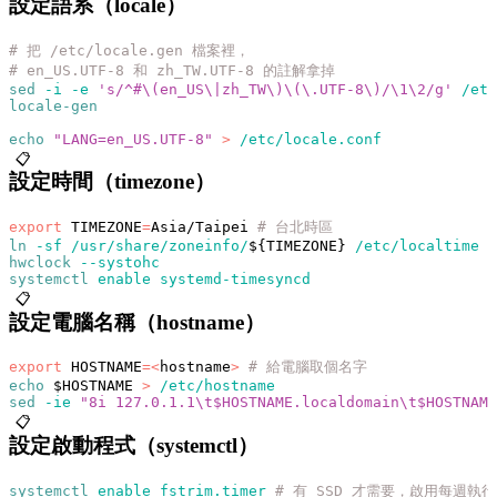
設定語系（locale）
# 把 /etc/locale.gen 檔案裡，
# en_US.UTF-8 和 zh_TW.UTF-8 的註解拿掉
sed
 -i
 -e
 's/^#\(en_US\|zh_TW\)\(\.UTF-8\)/\1\2/g'
 /etc
locale-gen
echo
 "LANG=en_US.UTF-8"
 >
 /etc/locale.conf
📋
設定時間（timezone）
export
 TIMEZONE
=
Asia/Taipei 
# 台北時區
ln
 -sf
 /usr/share/zoneinfo/
${TIMEZONE} 
/etc/localtime
hwclock
 --systohc
systemctl
 enable
 systemd-timesyncd
📋
設定電腦名稱（hostname）
export
 HOSTNAME
=<
hostname
>
 # 給電腦取個名字
echo
 $HOSTNAME 
>
 /etc/hostname
sed
 -ie
 "8i 127.0.1.1\t$HOSTNAME.localdomain\t$HOSTNAME
📋
設定啟動程式（systemctl）
systemctl
 enable
 fstrim.timer
 # 有 SSD 才需要，啟用每週執行 