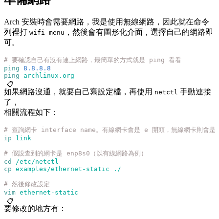
Arch 安裝時會需要網路，我是使用無線網路，因此就在命令
列裡打
，然後會有圖形化介面，選擇自己的網路即
wifi-menu
可。
# 要確認自己有沒有連上網路，最簡單的方式就是 ping 看看
ping
 8.8.8.8
ping
 archlinux.org
📋
如果網路沒通，就要自己寫設定檔，再使用
手動連接
netctl
了，
相關流程如下：
# 查詢網卡 interface name。有線網卡會是 e 開頭，無線網卡則會是
ip
 link
# 假設查到的網卡是 enp8s0（以有線網路為例）
cd
 /etc/netctl
cp
 examples/ethernet-static
 ./
# 然後修改設定
vim
 ethernet-static
📋
要修改的地方有：