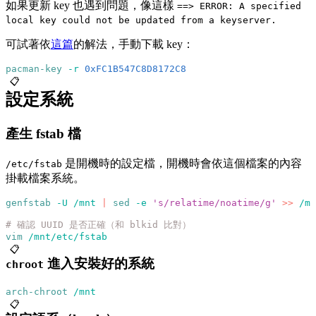
如果更新 key 也遇到問題，像這樣
==> ERROR: A specified
local key could not be updated from a keyserver.
可試著依
這篇
的解法，手動下載 key：
pacman-key
 -r
 0xFC1B547C8D8172C8
📋
設定系統
產生 fstab 檔
是開機時的設定檔，開機時會依這個檔案的內容
/etc/fstab
掛載檔案系統。
genfstab
 -U
 /mnt
 |
 sed
 -e
 's/relatime/noatime/g'
 >>
 /mn
# 確認 UUID 是否正確（和 blkid 比對）
vim
 /mnt/etc/fstab
📋
進入安裝好的系統
chroot
arch-chroot
 /mnt
📋