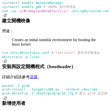
systemctl
 enable
 NetworkManager
systemctl
 enable
 gdm
 # GNOME 顯示管理器
sed
 -ie
 's/#\(WaylandEnable\)/\1/'
 /etc/gdm/custom.conf
📋
建立開機映像
用途：
Creates an initial ramdisk environment for booting the
linux kernel.
vim
 /etc/mkinitcpio.conf
 # (optional) 看有沒有要修改
mkinitcpio
 -p
 linux
📋
安裝與設定開機程式（bootloader）
詳細介紹請參考
這篇
。
pacman
 -S
 grub
grub-install
 --target=i386-pc
 --recheck
 /dev/sda
grub-mkconfig
 -o
 /boot/grub/grub.cfg
 # 建立 grub 設定檔
📋
新增使用者