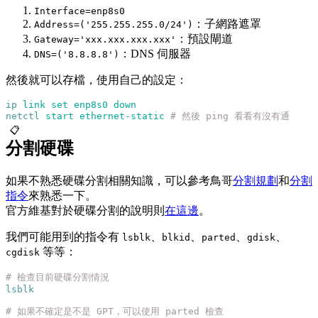
Interface=enp8s0
：子網路遮罩
Address=('255.255.255.0/24')
：預設閘道
Gateway='xxx.xxx.xxx.xxx'
：DNS 伺服器
DNS=('8.8.8.8')
然後就可以存檔，使用自己的設定：
ip
 link
 set
 enp8s0
 down
netctl
 start
 ethernet-static
 # 然後 ping 看看有沒有通
📋
分割硬碟
如果不熟悉硬碟分割相關知識，可以參考鳥哥
分割規劃
和
分割
指令
來熟悉一下。
官方維基對於硬碟分割的說明則
在這邊
。
我們可能用到的指令有
、
、
、
、
lsblk
blkid
parted
gdisk
等等：
cgdisk
# 檢查目前硬碟分割情況
lsblk
# 如果不確定是不是 GPT，可以使用 parted 檢查