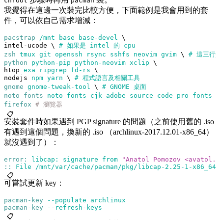
chroot
pacman
我覺得在這邊一次裝完比較方便，下面範例是我會用到的套
件，可以依自己需求增減：
pacstrap
 /mnt
 base
 base-devel
 \
intel-ucode \ 
#
 如果是
 intel
 的
 cpu
zsh
 tmux
 git
 openssh
 rsync
 sshfs
 neovim
 gvim
 \ 
#
 這三行
python
 python-pip
 python-neovim
 xclip
 \
htop 
exa
 ripgrep
 fd-rs
 \
nodejs 
npm
 yarn
 \ 
#
 程式語言及相關工具
gnome
 gnome-tweak-tool
 \ 
#
 GNOME
 桌面
noto-fonts
 noto-fonts-cjk
 adobe-source-code-pro-fonts
 \
firefox
 # 瀏覽器
📋
安裝套件時如果遇到 PGP signature 的問題（之前使用舊的 .iso
有遇到這個問題，換新的 .iso （archlinux-2017.12.01-x86_64）
就沒遇到了）：
error:
 libcap:
 signature
 from
 "Anatol Pomozov <
avatol.p
::
 File
 /mnt/var/cache/pacman/pkg/libcap-2.25-1-x86_64.
📋
可嘗試更新 key：
pacman-key
 --populate
 archlinux
pacman-key
 --refresh-keys
📋