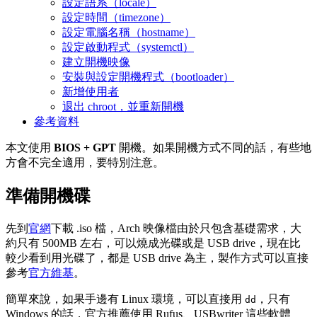
設定語系（locale）
設定時間（timezone）
設定電腦名稱（hostname）
設定啟動程式（systemctl）
建立開機映像
安裝與設定開機程式（bootloader）
新增使用者
退出 chroot，並重新開機
參考資料
本文使用
BIOS + GPT
開機。如果開機方式不同的話，有些地
方會不完全適用，要特別注意。
準備開機碟
先到
官網
下載 .iso 檔，Arch 映像檔由於只包含基礎需求，大
約只有 500MB 左右，可以燒成光碟或是 USB drive，現在比
較少看到用光碟了，都是 USB drive 為主，製作方式可以直接
參考
官方維基
。
簡單來說，如果手邊有 Linux 環境，可以直接用
，只有
dd
Windows 的話，官方推薦使用 Rufus、USBwriter 這些軟體