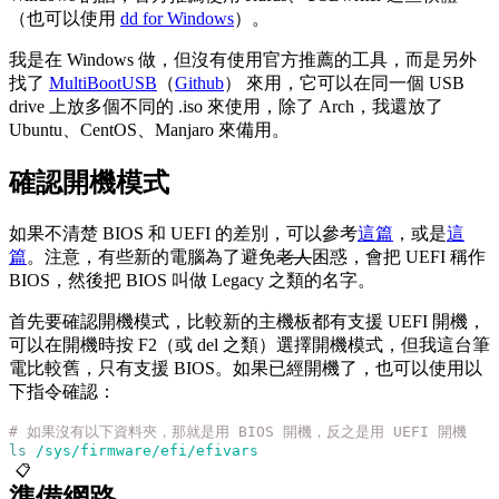
（也可以使用
dd for Windows
）。
我是在 Windows 做，但沒有使用官方推薦的工具，而是另外
找了
MultiBootUSB
（
Github
） 來用，它可以在同一個 USB
drive 上放多個不同的 .iso 來使用，除了 Arch，我還放了
Ubuntu、CentOS、Manjaro 來備用。
確認開機模式
如果不清楚 BIOS 和 UEFI 的差別，可以參考
這篇
，或是
這
篇
。注意，有些新的電腦為了避免
老人
困惑，會把 UEFI 稱作
BIOS，然後把 BIOS 叫做 Legacy 之類的名字。
首先要確認開機模式，比較新的主機板都有支援 UEFI 開機，
可以在開機時按 F2（或 del 之類）選擇開機模式，但我這台筆
電比較舊，只有支援 BIOS。如果已經開機了，也可以使用以
下指令確認：
# 如果沒有以下資料夾，那就是用 BIOS 開機，反之是用 UEFI 開機
ls
 /sys/firmware/efi/efivars
📋
準備網路