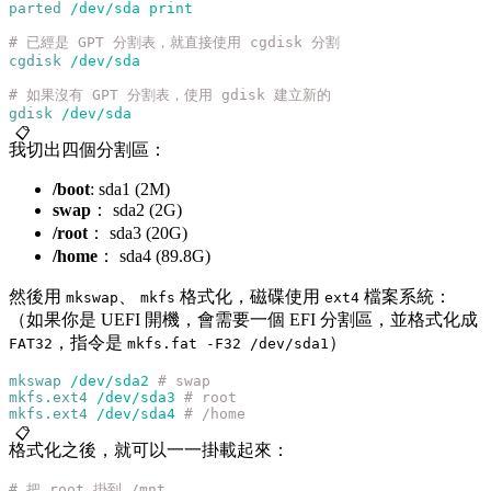
parted
 /dev/sda
 print
# 已經是 GPT 分割表，就直接使用 cgdisk 分割
cgdisk
 /dev/sda
# 如果沒有 GPT 分割表，使用 gdisk 建立新的
gdisk
 /dev/sda
📋
我切出四個分割區：
/boot
: sda1 (2M)
swap
： sda2 (2G)
/root
： sda3 (20G)
/home
： sda4 (89.8G)
然後用
、
格式化，磁碟使用
檔案系統：
mkswap
mkfs
ext4
（如果你是 UEFI 開機，會需要一個 EFI 分割區，並格式化成
，指令是
）
FAT32
mkfs.fat -F32 /dev/sda1
mkswap
 /dev/sda2
 # swap
mkfs.ext4
 /dev/sda3
 # root
mkfs.ext4
 /dev/sda4
 # /home
📋
格式化之後，就可以一一掛載起來：
# 把 root 掛到 /mnt