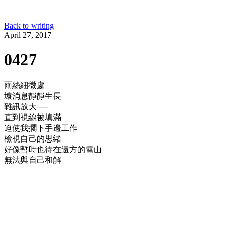
Back to writing
April 27, 2017
0427
雨絲細微處
壞消息靜靜生長
雜訊放大──
直到視線被填滿
迫使我擱下手邊工作
檢視自己的思緒
好像暫時也待在遠方的雪山
無法與自己和解